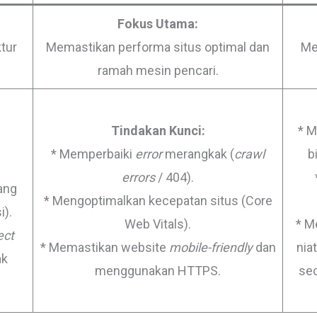
Fokus Utama:
tur
Memastikan performa situs optimal dan
Me
ramah mesin pencari.
Tindakan Kunci:
* M
* Memperbaiki
error
merangkak (
crawl
b
errors
/ 404).
yang
* Mengoptimalkan kecepatan situs (Core
i).
Web Vitals).
* M
ect
* Memastikan website
mobile-friendly
dan
nia
ak
menggunakan HTTPS.
se