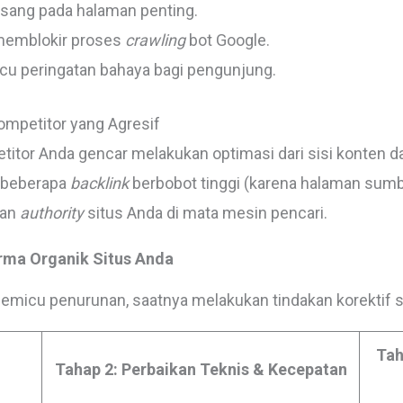
asang pada halaman penting.
emblokir proses
crawling
bot Google.
icu peringatan bahaya bagi pengunjung.
Kompetitor yang Agresif
titor Anda gencar melakukan optimasi dari sisi konten d
a beberapa
backlink
berbobot tinggi (karena halaman sumb
tan
authority
situs Anda di mata mesin pencari.
rma Organik Situs Anda
emicu penurunan, saatnya melakukan tindakan korektif se
Tah
Tahap 2: Perbaikan Teknis & Kecepatan