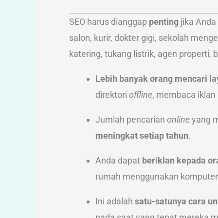
SEO harus dianggap
penting
jika Anda 
salon, kurir, dokter gigi, sekolah men
katering, tukang listrik, agen properti,
Lebih banyak orang mencari la
direktori
offline
, membaca iklan
Jumlah pencarian
online
yang m
meningkat setiap tahun
.
Anda dapat
beriklan kepada or
rumah menggunakan komputer a
Ini adalah
satu-satunya cara un
pada saat yang tepat mereka me