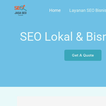
Skip
Home
Layanan SEO Bisnis 
to
content
SEO Lokal & Bisn
Get A Quote