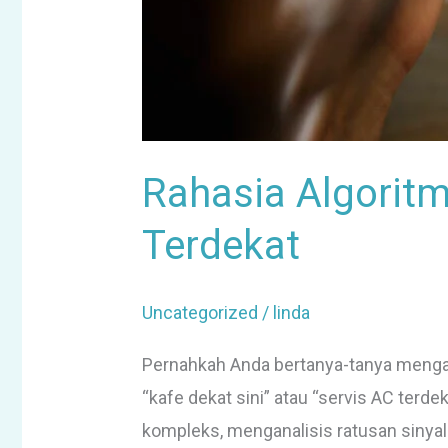
Rahasia Algorit
Terdekat
Uncategorized
/
linda
Pernahkah Anda bertanya-tanya mengapa
“kafe dekat sini” atau “servis AC terde
kompleks, menganalisis ratusan sinyal