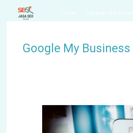
Skip
Home
Layanan SEO Bisnis 
to
content
Google My Business
Rahasia
Algoritma
Google